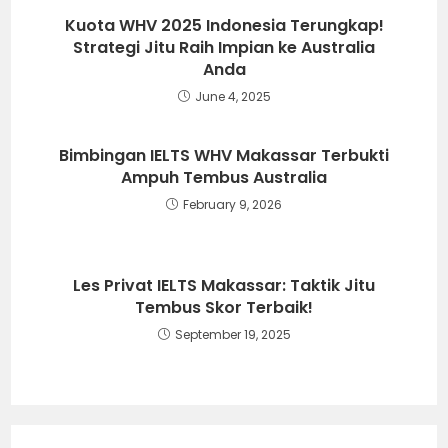
Kuota WHV 2025 Indonesia Terungkap!
Strategi Jitu Raih Impian ke Australia
Anda
June 4, 2025
Bimbingan IELTS WHV Makassar Terbukti
Ampuh Tembus Australia
February 9, 2026
Les Privat IELTS Makassar: Taktik Jitu
Tembus Skor Terbaik!
September 19, 2025