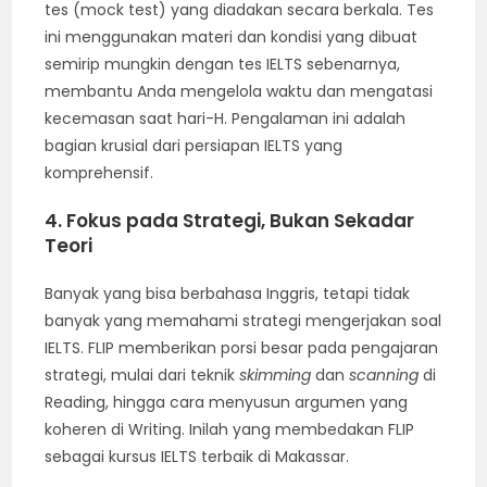
tes (mock test) yang diadakan secara berkala. Tes
ini menggunakan materi dan kondisi yang dibuat
semirip mungkin dengan tes IELTS sebenarnya,
membantu Anda mengelola waktu dan mengatasi
kecemasan saat hari-H. Pengalaman ini adalah
bagian krusial dari persiapan IELTS yang
komprehensif.
4. Fokus pada Strategi, Bukan Sekadar
Teori
Banyak yang bisa berbahasa Inggris, tetapi tidak
banyak yang memahami strategi mengerjakan soal
IELTS. FLIP memberikan porsi besar pada pengajaran
strategi, mulai dari teknik
skimming
dan
scanning
di
Reading, hingga cara menyusun argumen yang
koheren di Writing. Inilah yang membedakan FLIP
sebagai kursus IELTS terbaik di Makassar.