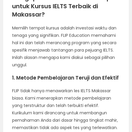
untuk Kursus IELTS Terbaik di
Makassar
?
Memilih tempat kursus adalah investasi waktu dan
tenaga yang signifikan. FLIP Education memahami
hal ini dan telah merancang program yang secara
spesifik menjawab tantangan para pejuang IELTS.
Inilah alasan mengapa kami diakui sebagai pilihan
unggul.
1. Metode Pembelajaran Teruji dan Efektif
FLIP tidak hanya menawarkan les IELTS Makassar
biasa. Kami menerapkan metode pembelajaran
yang terstruktur dan telah terbukti efektif.
Kurikulum kami dirancang untuk membangun
pemahaman Anda dari dasar hingga tingkat mahir,
memastikan tidak ada aspek tes yang terlewatkan.