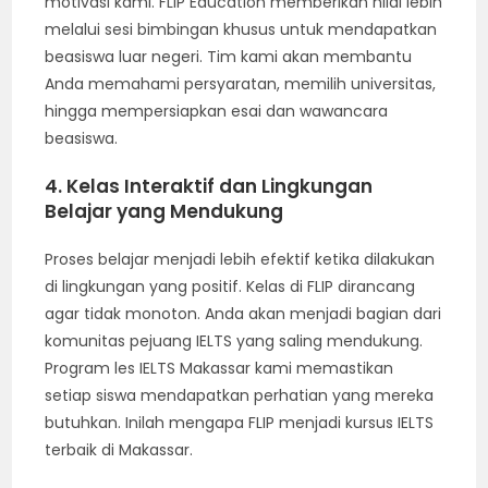
motivasi kami. FLIP Education memberikan nilai lebih
melalui sesi bimbingan khusus untuk mendapatkan
beasiswa luar negeri. Tim kami akan membantu
Anda memahami persyaratan, memilih universitas,
hingga mempersiapkan esai dan wawancara
beasiswa.
4. Kelas Interaktif dan Lingkungan
Belajar yang Mendukung
Proses belajar menjadi lebih efektif ketika dilakukan
di lingkungan yang positif. Kelas di FLIP dirancang
agar tidak monoton. Anda akan menjadi bagian dari
komunitas pejuang IELTS yang saling mendukung.
Program les IELTS Makassar kami memastikan
setiap siswa mendapatkan perhatian yang mereka
butuhkan. Inilah mengapa FLIP menjadi kursus IELTS
terbaik di Makassar.