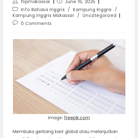
Post
Post
flipmakassar
June 16, 2025
author:
published:
Post
Info Bahasa Inggris
/
Kampung Inggris
/
category:
Kampung Inggris Makassar
/
Uncategorized
Post
0 Comments
comments:
image:
freepik.com
Membuka gerbang karir global atau melanjutkan