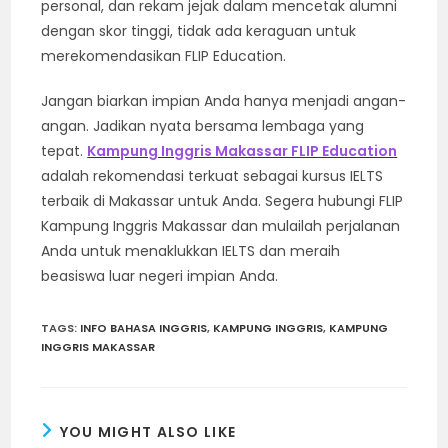
personal, dan rekam jejak dalam mencetak alumni
dengan skor tinggi, tidak ada keraguan untuk
merekomendasikan FLIP Education.
Jangan biarkan impian Anda hanya menjadi angan-
angan. Jadikan nyata bersama lembaga yang
tepat.
Kampung Inggris Makassar FLIP Education
adalah rekomendasi terkuat sebagai kursus IELTS
terbaik di Makassar untuk Anda. Segera hubungi FLIP
Kampung Inggris Makassar dan mulailah perjalanan
Anda untuk menaklukkan IELTS dan meraih
beasiswa luar negeri impian Anda.
TAGS
:
INFO BAHASA INGGRIS
,
KAMPUNG INGGRIS
,
KAMPUNG
INGGRIS MAKASSAR
YOU MIGHT ALSO LIKE