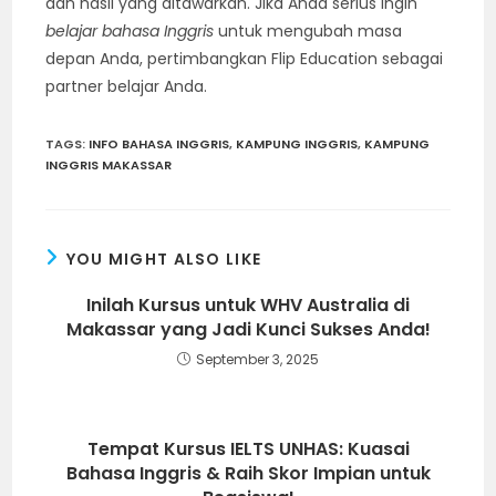
dan hasil yang ditawarkan. Jika Anda serius ingin
belajar bahasa Inggris
untuk mengubah masa
depan Anda, pertimbangkan Flip Education sebagai
partner belajar Anda.
TAGS
:
INFO BAHASA INGGRIS
,
KAMPUNG INGGRIS
,
KAMPUNG
INGGRIS MAKASSAR
YOU MIGHT ALSO LIKE
Inilah Kursus untuk WHV Australia di
Makassar yang Jadi Kunci Sukses Anda!
September 3, 2025
Tempat Kursus IELTS UNHAS: Kuasai
Bahasa Inggris & Raih Skor Impian untuk