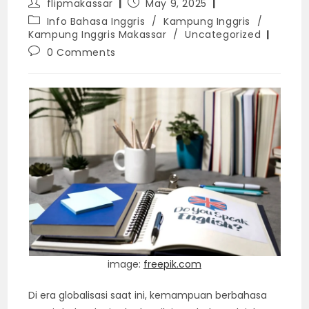
Post
Post
flipmakassar
May 9, 2025
author:
published:
Post
Info Bahasa Inggris
/
Kampung Inggris
/
category:
Kampung Inggris Makassar
/
Uncategorized
Post
0 Comments
comments:
image:
freepik.com
Di era globalisasi saat ini, kemampuan berbahasa