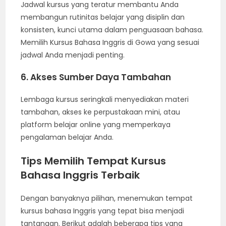
Jadwal kursus yang teratur membantu Anda
membangun rutinitas belajar yang disiplin dan
konsisten, kunci utama dalam penguasaan bahasa.
Memilih Kursus Bahasa Inggris di Gowa yang sesuai
jadwal Anda menjadi penting.
6. Akses Sumber Daya Tambahan
Lembaga kursus seringkali menyediakan materi
tambahan, akses ke perpustakaan mini, atau
platform belajar online yang memperkaya
pengalaman belajar Anda.
Tips Memilih Tempat Kursus
Bahasa Inggris Terbaik
Dengan banyaknya pilihan, menemukan tempat
kursus bahasa Inggris yang tepat bisa menjadi
tantangan. Berikut adalah beberapa tips yang