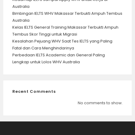
Australia
Bimbingan IELTS WHV Makassar Terbukti Ampuh Tembus
Australia
Kelas IELTS General Training Makassar Terbukti Ampuh
Tembus Skor Tinggi untuk Migrasi
Kesalahan Pejuang WHV Saat Tes IELTS yang Paling
Fatal dan Cara Menghindarinya
Perbedaan IELTS Academic dan General Paling
Lengkap untuk Lolos WHV Australia
Recent Comments
No comments to show.