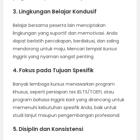
3. Lingkungan Belajar Kondusif
Belajar bersama peserta lain menciptakan
lingkungan yang suportif dan memotivasi. Anda
dapat berlatih percakapan, berdiskusi, dan saling
mendorong untuk maju. Mencari
tempat kursus
Inggris
yang nyaman sangat penting.
4. Fokus pada Tujuan Spesifik
Banyak lembaga kursus menawarkan program
khusus, seperti persiapan tes IELTS/TOEFL atau
program
bahasa Inggris karir
yang dirancang untuk
memenuhi kebutuhan spesifik Anda, baik untuk
studi lanjut maupun pengembangan profesional.
5. Disiplin dan Konsistensi