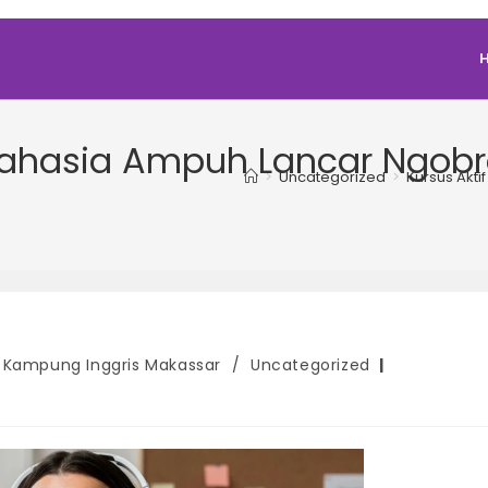
Rahasia Ampuh Lancar Ngobro
>
Uncategorized
>
Kursus Akti
Kampung Inggris Makassar
/
Uncategorized