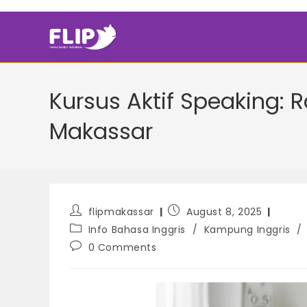
Skip
to
content
Kursus Aktif Speaking: 
Makassar
Post
Post
flipmakassar
August 8, 2025
author:
published:
Post
Info Bahasa Inggris
/
Kampung Inggris
/
category:
Post
0 Comments
comments: