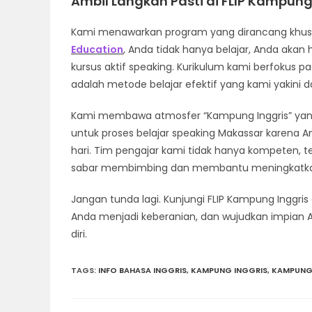
Ambil Langkah Pasti di FLIP Kampung
Kami menawarkan program yang dirancang khusus
Education
, Anda tidak hanya belajar, Anda akan h
kursus aktif speaking. Kurikulum kami berfokus pa
adalah metode belajar efektif yang kami yakin
Kami membawa atmosfer “Kampung Inggris” yang t
untuk proses belajar speaking Makassar karena 
hari. Tim pengajar kami tidak hanya kompeten, te
sabar membimbing dan membantu meningkatkan k
Jangan tunda lagi. Kunjungi FLIP Kampung Inggris
Anda menjadi keberanian, dan wujudkan impian A
diri.
TAGS
:
INFO BAHASA INGGRIS
,
KAMPUNG INGGRIS
,
KAMPUNG