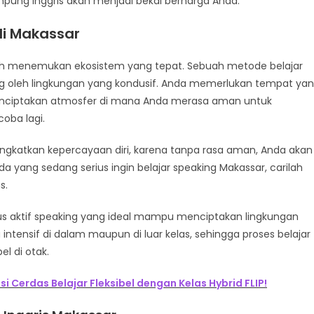
mpung Inggris akan menjadi bekal berharga Anda.
di Makassar
alah menemukan ekosistem yang tepat. Sebuah metode belajar
ung oleh lingkungan yang kondusif. Anda memerlukan tempat ya
menciptakan atmosfer di mana Anda merasa aman untuk
oba lagi.
ingkatkan kepercayaan diri, karena tanpa rasa aman, Anda akan
yang sedang serius ingin belajar speaking Makassar, carilah
s.
us aktif speaking yang ideal mampu menciptakan lingkungan
intensif di dalam maupun di luar kelas, sehingga proses belajar
l di otak.
si Cerdas Belajar Fleksibel dengan Kelas Hybrid FLIP!